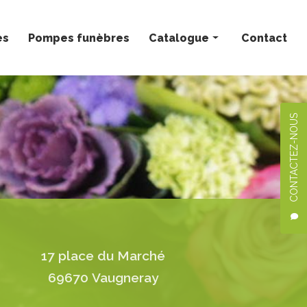
ès
Pompes funèbres
Catalogue
Contact
Bouquets personnalisés
Compositions florales
CONTACTEZ-NOUS
Deuil
Mariage
Plantes
17 place du Marché
69670 Vaugneray