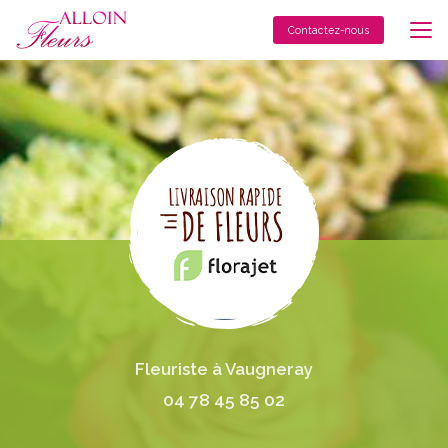
Aller
au
Contactez-nous
contenu
principal
Fleuriste à Vaugneray
04 78 45 85 02