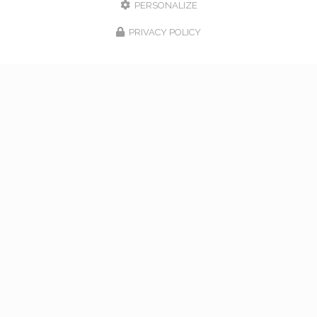
PERSONALIZE
PRIVACY POLICY
17/02/2026
bouquet de mariage à Vaugneray
Venez nous rencontrer pour l'organisation de votre
mariage à Vaugneray et dans l'ouest lyonnais... Vous
souhaitant une agréable visite, si vous avez besoin
d'un complément d'information concernant…