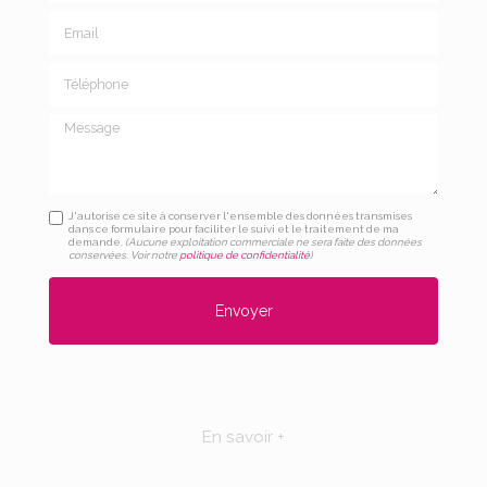
Email
Téléphone
Message
J'autorise ce site à conserver l'ensemble des données transmises
dans ce formulaire pour faciliter le suivi et le traitement de ma
demande.
(Aucune exploitation commerciale ne sera faite des données
conservées. Voir notre
politique de confidentialité
)
En savoir +