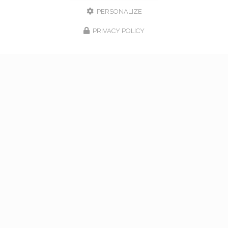
PERSONALIZE
PRIVACY POLICY
17/02/2026
bouquet de mariage à Vaugneray
Venez nous rencontrer pour l'organisation de votre
mariage à Vaugneray et dans l'ouest lyonnais... Vous
souhaitant une agréable visite, si vous avez besoin
d'un complément d'information concernant…