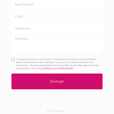
Nom Prénom
Email
Téléphone
Message
J'autorise ce site à conserver l'ensemble des données transmises
dans ce formulaire pour faciliter le suivi et le traitement de ma
demande.
(Aucune exploitation commerciale ne sera faite des données
conservées. Voir notre
politique de confidentialité
)
En savoir +