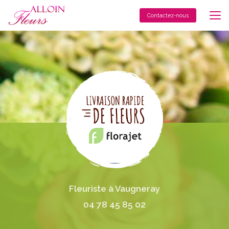
Aller
au
Contactez-nous
contenu
principal
Fleuriste à Vaugneray
04 78 45 85 02