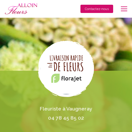
Aller
au
Contactez-nous
contenu
principal
Fleuriste à Vaugneray
04 78 45 85 02