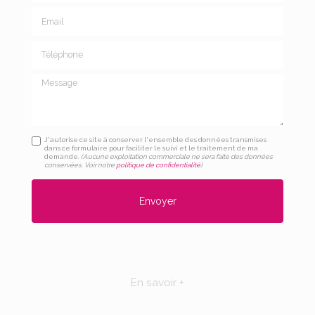
Email
Téléphone
Message
J'autorise ce site à conserver l'ensemble des données transmises
dans ce formulaire pour faciliter le suivi et le traitement de ma
demande.
(Aucune exploitation commerciale ne sera faite des données
conservées. Voir notre
politique de confidentialité
)
En savoir +