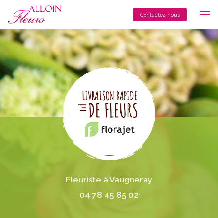
Aller
au
Contactez-nous
contenu
principal
Fleuriste à Vaugneray
04 78 45 85 02