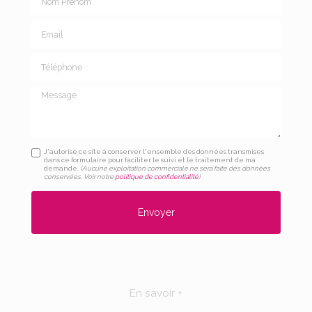
Email
Téléphone
Message
J'autorise ce site à conserver l'ensemble des données transmises
dans ce formulaire pour faciliter le suivi et le traitement de ma
demande.
(Aucune exploitation commerciale ne sera faite des données
conservées. Voir notre
politique de confidentialité
)
En savoir +