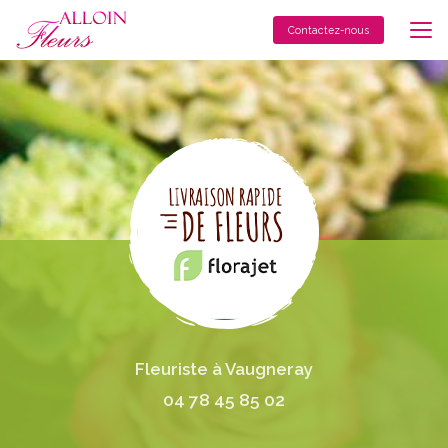
Aller
au
Contactez-nous
contenu
principal
Fleuriste à Vaugneray
04 78 45 85 02