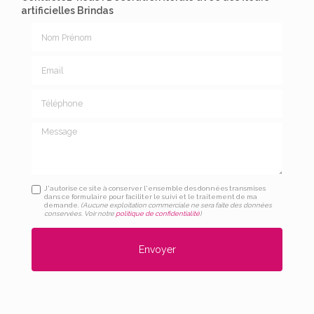
artificielles Brindas
Nom Prénom
Email
Téléphone
Message
J'autorise ce site à conserver l'ensemble des données transmises
dans ce formulaire pour faciliter le suivi et le traitement de ma
demande.
(Aucune exploitation commerciale ne sera faite des données
conservées. Voir notre
politique de confidentialité
)