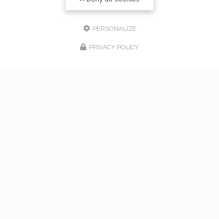
PERSONALIZE
PRIVACY POLICY
17/02/2026
bouquet de mariage à Vaugneray
Venez nous rencontrer pour l'organisation de votre
mariage à Vaugneray et dans l'ouest lyonnais... Vous