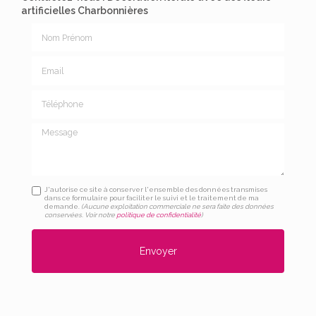
artificielles Charbonnières
Nom Prénom
Email
Téléphone
Message
J'autorise ce site à conserver l'ensemble des données transmises
dans ce formulaire pour faciliter le suivi et le traitement de ma
demande.
(Aucune exploitation commerciale ne sera faite des données
conservées. Voir notre
politique de confidentialité
)