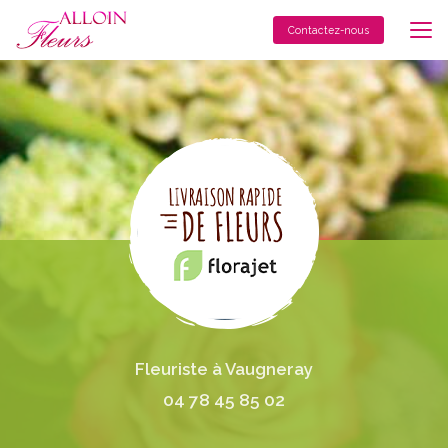
Aller
au
Contactez-nous
contenu
principal
Fleuriste à Vaugneray
04 78 45 85 02