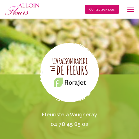
Aller
au
Contactez-nous
contenu
principal
Fleuriste à Vaugneray
04 78 45 85 02