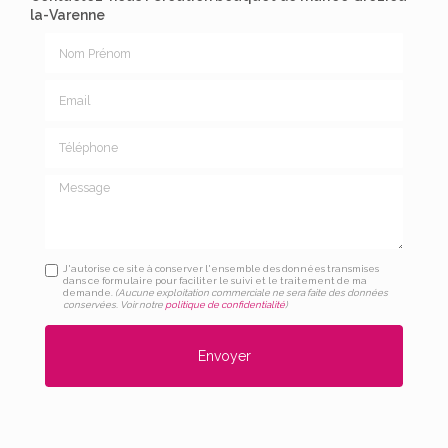
la-Varenne
Nom Prénom
Email
Téléphone
Message
J'autorise ce site à conserver l'ensemble des données transmises
dans ce formulaire pour faciliter le suivi et le traitement de ma
demande.
(Aucune exploitation commerciale ne sera faite des données
conservées. Voir notre
politique de confidentialité
)