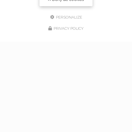
PERSONALIZE
PRIVACY POLICY
17/02/2026
bouquet de mariage à Vaugneray
Venez nous rencontrer pour l'organisation de votre
mariage à Vaugneray et dans l'ouest lyonnais... Vous