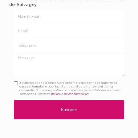
de-Salvagny
Nom Prénom
Email
Téléphone
Message
J'autorise ce site à conserver l'ensemble des données transmises
dans ce formulaire pour faciliter le suivi et le traitement de ma
demande.
(Aucune exploitation commerciale ne sera faite des données
conservées. Voir notre
politique de confidentialité
)