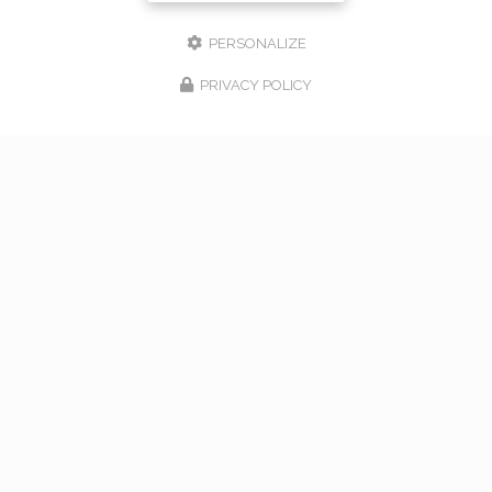
PERSONALIZE
PRIVACY POLICY
17/02/2026
bouquet de mariage à Vaugneray
Venez nous rencontrer pour l'organisation de votre
mariage à Vaugneray et dans l'ouest lyonnais... Vous
souhaitant une agréable visite, si vous avez besoin