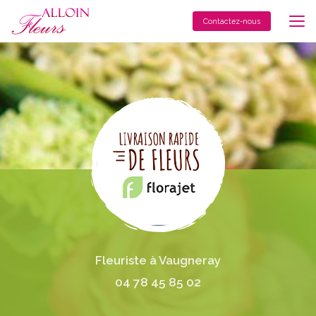
Aller
au
Contactez-nous
contenu
principal
Fleuriste à Vaugneray
04 78 45 85 02