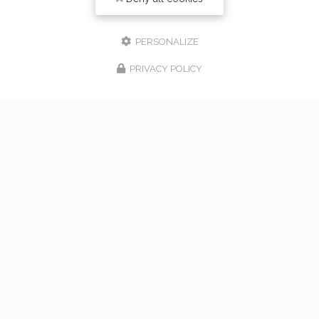
PERSONALIZE
PRIVACY POLICY
17/02/2026
bouquet de mariage à Vaugneray
Venez nous rencontrer pour l'organisation de votre
mariage à Vaugneray et dans l'ouest lyonnais... Vous