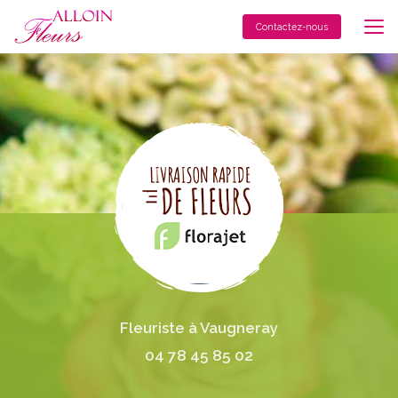
Aller
au
Contactez-nous
contenu
principal
Fleuriste à Vaugneray
04 78 45 85 02