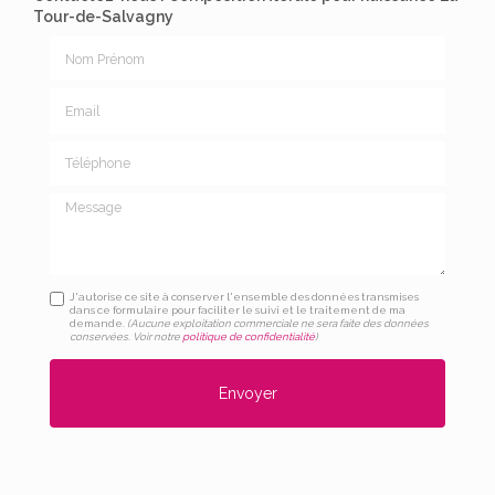
Tour-de-Salvagny
Nom Prénom
Email
Téléphone
Message
J'autorise ce site à conserver l'ensemble des données transmises
dans ce formulaire pour faciliter le suivi et le traitement de ma
demande.
(Aucune exploitation commerciale ne sera faite des données
conservées. Voir notre
politique de confidentialité
)