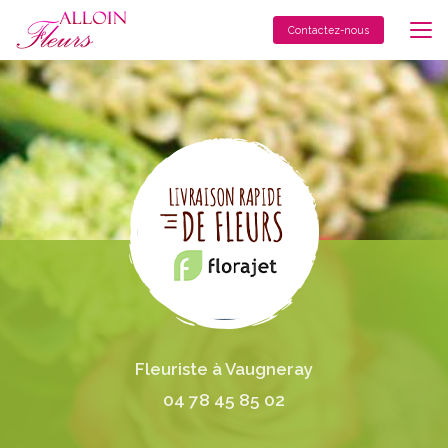
Aller
au
Contactez-nous
contenu
principal
Fleuriste à Vaugneray
04 78 45 85 02