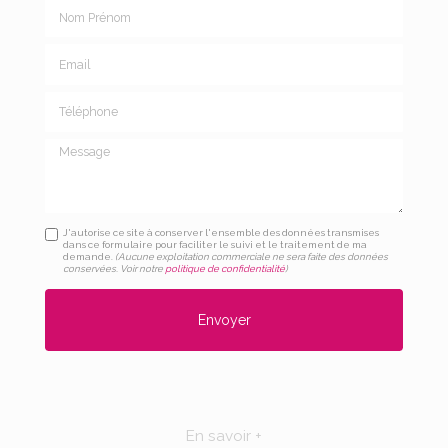
Nom Prénom
Email
Téléphone
Message
J'autorise ce site à conserver l'ensemble des données transmises
dans ce formulaire pour faciliter le suivi et le traitement de ma
demande.
(Aucune exploitation commerciale ne sera faite des données
conservées. Voir notre
politique de confidentialité
)
En savoir +