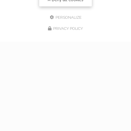
PERSONALIZE
PRIVACY POLICY
17/02/2026
bouquet de mariage à Vaugneray
Venez nous rencontrer pour l'organisation de votre
mariage à Vaugneray et dans l'ouest lyonnais... Vous