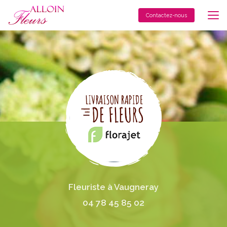
Aller
au
Contactez-nous
contenu
principal
Fleuriste à Vaugneray
04 78 45 85 02