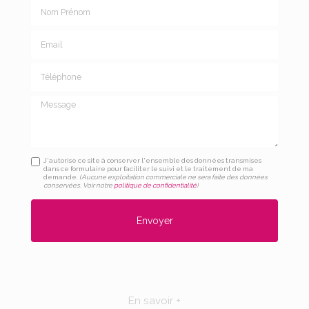
Nom Prénom
Email
Téléphone
Message
J'autorise ce site à conserver l'ensemble des données transmises
dans ce formulaire pour faciliter le suivi et le traitement de ma
demande.
(Aucune exploitation commerciale ne sera faite des données
conservées. Voir notre
politique de confidentialité
)
En savoir +