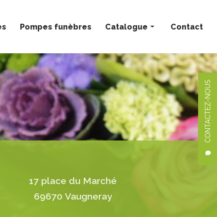
ès
Pompes funèbres
Catalogue
Contact
Bouquets personnalisés
Compositions florales
CONTACTEZ-NOUS
Deuil
Mariage
Plantes
17 place du Marché
69670 Vaugneray