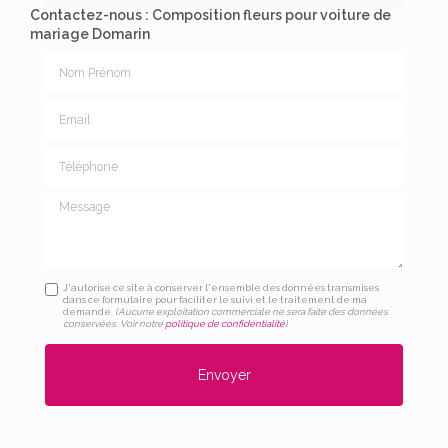
Contactez-nous : Composition fleurs pour voiture de
mariage Domarin
Nom Prénom
Email
Téléphone
Message
J'autorise ce site à conserver l'ensemble des données transmises
dans ce formulaire pour faciliter le suivi et le traitement de ma
demande.
(Aucune exploitation commerciale ne sera faite des données
conservées. Voir notre
politique de confidentialité
)