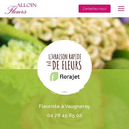
Aller
au
Contactez-nous
contenu
principal
Fleuriste à Vaugneray
04 78 45 85 02