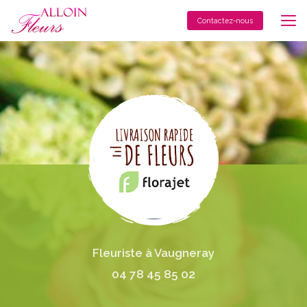
Aller
au
Contactez-nous
contenu
principal
Fleuriste à Vaugneray
04 78 45 85 02