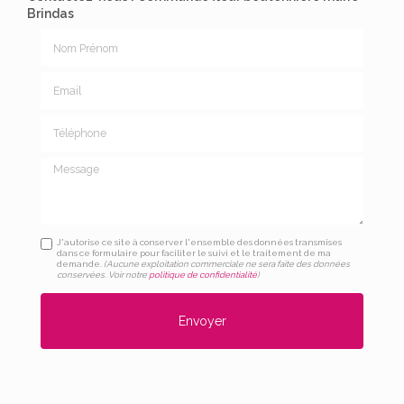
Brindas
Nom Prénom
Email
Téléphone
Message
J'autorise ce site à conserver l'ensemble des données transmises
dans ce formulaire pour faciliter le suivi et le traitement de ma
demande.
(Aucune exploitation commerciale ne sera faite des données
conservées. Voir notre
politique de confidentialité
)