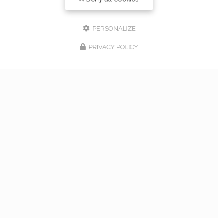
PERSONALIZE
PRIVACY POLICY
17/02/2026
bouquet de mariage à Vaugneray
Venez nous rencontrer pour l'organisation de votre
mariage à Vaugneray et dans l'ouest lyonnais... Vous