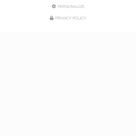
PERSONALIZE
PRIVACY POLICY
17/02/2026
bouquet de mariage à Vaugneray
Venez nous rencontrer pour l'organisation de votre
mariage à Vaugneray et dans l'ouest lyonnais... Vous
souhaitant une agréable visite, si vous avez besoin
d'un complément d'information concernant…