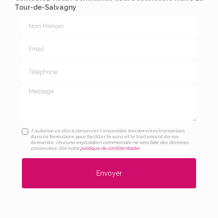
Tour-de-Salvagny
Nom Prénom
Email
Téléphone
Message
J'autorise ce site à conserver l'ensemble des données transmises
dans ce formulaire pour faciliter le suivi et le traitement de ma
demande.
(Aucune exploitation commerciale ne sera faite des données
conservées. Voir notre
politique de confidentialité
)