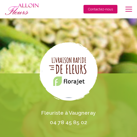
Aller
au
Contactez-nous
contenu
principal
Fleuriste à Vaugneray
04 78 45 85 02