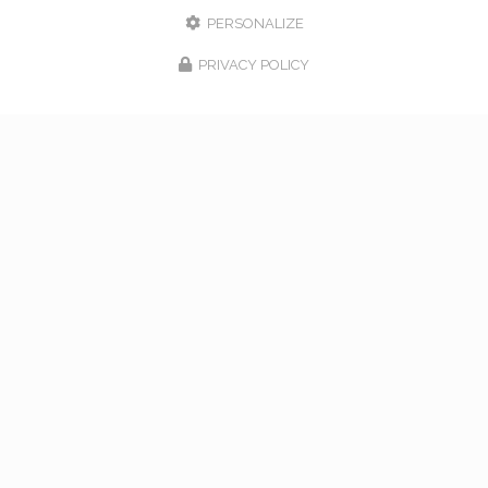
PERSONALIZE
PRIVACY POLICY
17/02/2026
bouquet de mariage à Vaugneray
Venez nous rencontrer pour l'organisation de votre
mariage à Vaugneray et dans l'ouest lyonnais... Vous
souhaitant une agréable visite, si vous avez besoin
d'un complément d'information concernant…