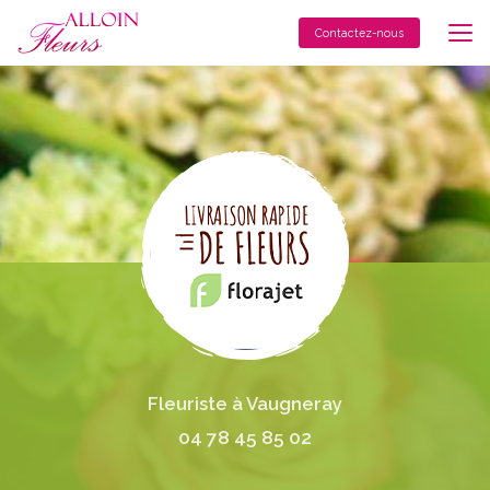
Aller
au
Contactez-nous
contenu
principal
Fleuriste à Vaugneray
04 78 45 85 02