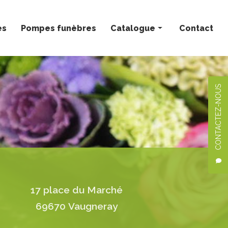
ès
Pompes funèbres
Catalogue
Contact
Bouquets personnalisés
Compositions florales
CONTACTEZ-NOUS
Deuil
Mariage
Plantes
17 place du Marché
69670 Vaugneray