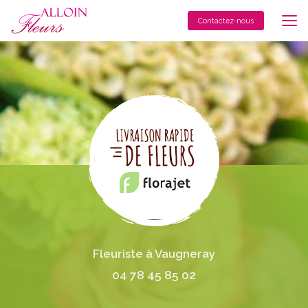
Aller
au
Contactez-nous
contenu
principal
Fleuriste à Vaugneray
04 78 45 85 02