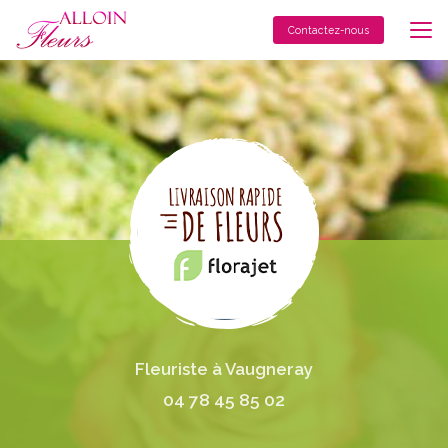
Aller
au
Contactez-nous
contenu
principal
Fleuriste à Vaugneray
04 78 45 85 02