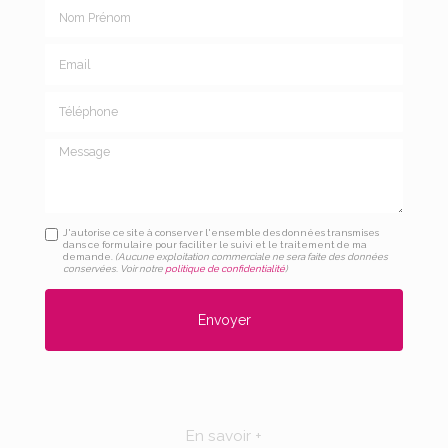
Nom Prénom
Email
Téléphone
Message
J'autorise ce site à conserver l'ensemble des données transmises
dans ce formulaire pour faciliter le suivi et le traitement de ma
demande.
(Aucune exploitation commerciale ne sera faite des données
conservées. Voir notre
politique de confidentialité
)
En savoir +