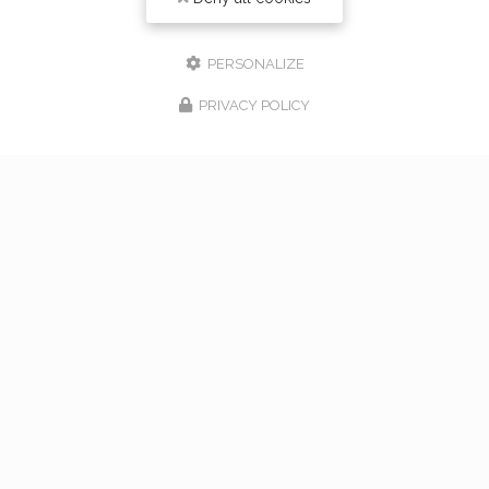
PERSONALIZE
PRIVACY POLICY
17/02/2026
bouquet de mariage à Vaugneray
Venez nous rencontrer pour l'organisation de votre
mariage à Vaugneray et dans l'ouest lyonnais... Vous