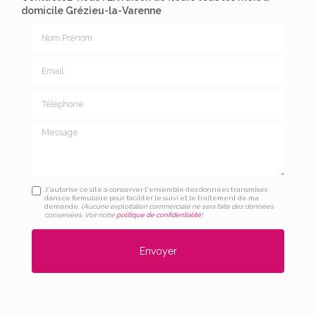
domicile Grézieu-la-Varenne
Nom Prénom
Email
Téléphone
Message
J'autorise ce site à conserver l'ensemble des données transmises
dans ce formulaire pour faciliter le suivi et le traitement de ma
demande.
(Aucune exploitation commerciale ne sera faite des données
conservées. Voir notre
politique de confidentialité
)