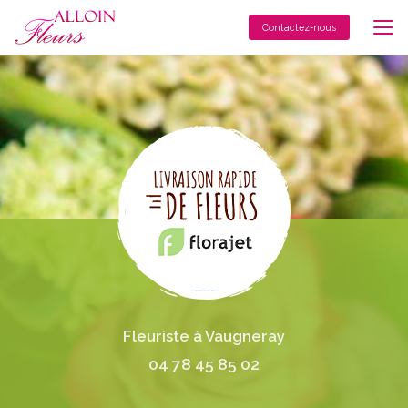
Aller
au
Contactez-nous
contenu
principal
Fleuriste à Vaugneray
04 78 45 85 02