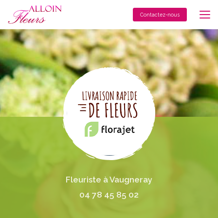
Aller
au
Contactez-nous
contenu
principal
Fleuriste à Vaugneray
04 78 45 85 02