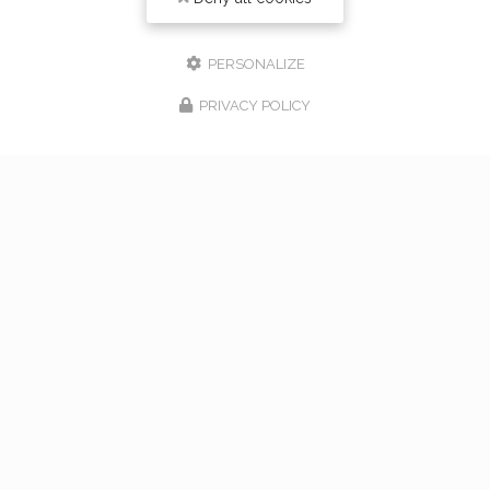
PERSONALIZE
PRIVACY POLICY
17/02/2026
bouquet de mariage à Vaugneray
Venez nous rencontrer pour l'organisation de votre
mariage à Vaugneray et dans l'ouest lyonnais... Vous