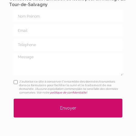
Tour-de-Salvagny
Nom Prénom
Email
Téléphone
Message
J'autorise ce site à conserver l'ensemble des données transmises
dans ce formulaire pour faciliter le suivi et le traitement de ma
demande.
(Aucune exploitation commerciale ne sera faite des données
conservées. Voir notre
politique de confidentialité
)