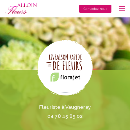
Aller
au
Contactez-nous
contenu
principal
Fleuriste à Vaugneray
04 78 45 85 02