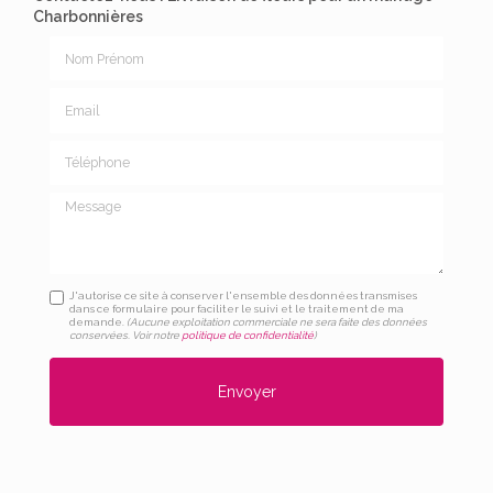
Charbonnières
Nom Prénom
Email
Téléphone
Message
J'autorise ce site à conserver l'ensemble des données transmises
dans ce formulaire pour faciliter le suivi et le traitement de ma
demande.
(Aucune exploitation commerciale ne sera faite des données
conservées. Voir notre
politique de confidentialité
)