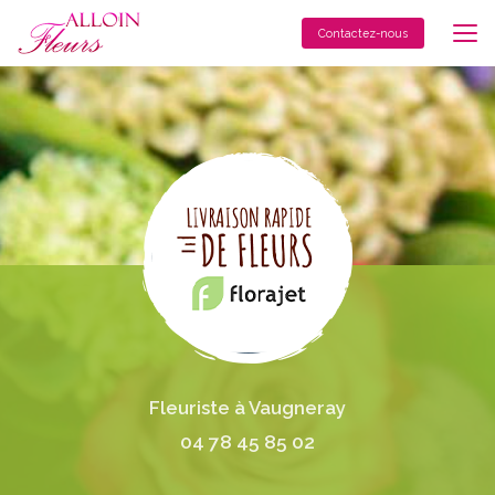
Aller
au
Contactez-nous
contenu
principal
Fleuriste à Vaugneray
04 78 45 85 02