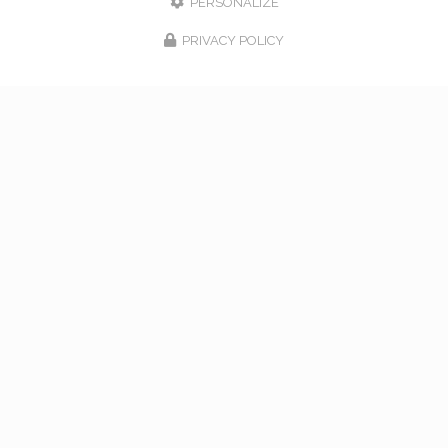
PERSONALIZE
PRIVACY POLICY
17/02/2026
bouquet de mariage à Vaugneray
Venez nous rencontrer pour l'organisation de votre
mariage à Vaugneray et dans l'ouest lyonnais... Vous
souhaitant une agréable visite, si vous avez besoin
d'un complément d'information concernant…