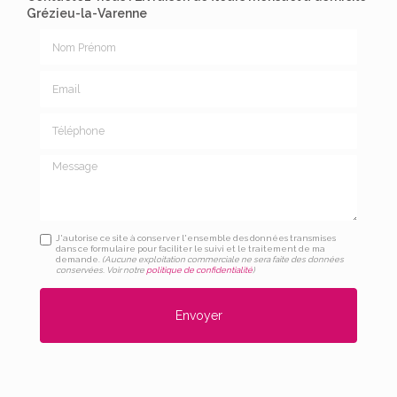
Grézieu-la-Varenne
Nom Prénom
Email
Téléphone
Message
J'autorise ce site à conserver l'ensemble des données transmises
dans ce formulaire pour faciliter le suivi et le traitement de ma
demande.
(Aucune exploitation commerciale ne sera faite des données
conservées. Voir notre
politique de confidentialité
)