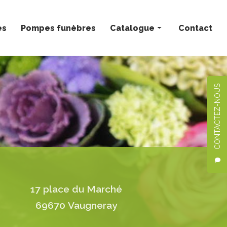
ès
Pompes funèbres
Catalogue
Contact
Bouquets personnalisés
Compositions florales
CONTACTEZ-NOUS
Deuil
Mariage
Plantes
17 place du Marché
69670 Vaugneray