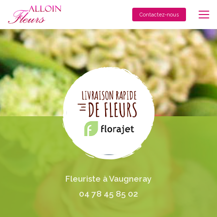
Aller
au
Contactez-nous
contenu
principal
Fleuriste à Vaugneray
04 78 45 85 02