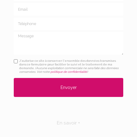
Email
Téléphone
Message
J'autorise ce site à conserver l'ensemble des données transmises
dans ce formulaire pour faciliter le suivi et le traitement de ma
demande.
(Aucune exploitation commerciale ne sera faite des données
conservées. Voir notre
politique de confidentialité
)
En savoir +