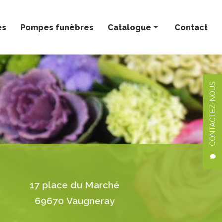
ès
Pompes funèbres
Catalogue
Contact
Bouquets personnalisés
Compositions florales
CONTACTEZ-NOUS
Deuil
Mariage
Plantes
17 place du Marché
69670 Vaugneray