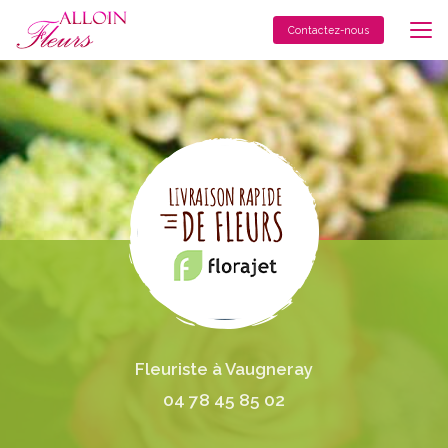
Aller
au
Contactez-nous
contenu
principal
Fleuriste à Vaugneray
04 78 45 85 02