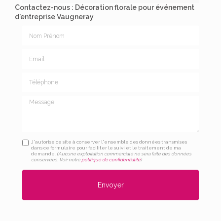
Contactez-nous : Décoration florale pour événement
d'entreprise Vaugneray
Nom Prénom
Email
Téléphone
Message
J'autorise ce site à conserver l'ensemble des données transmises
dans ce formulaire pour faciliter le suivi et le traitement de ma
demande.
(Aucune exploitation commerciale ne sera faite des données
conservées. Voir notre
politique de confidentialité
)