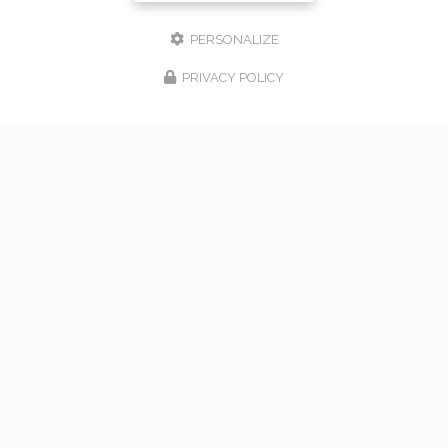
PERSONALIZE
PRIVACY POLICY
17/02/2026
bouquet de mariage à Vaugneray
Venez nous rencontrer pour l'organisation de votre
mariage à Vaugneray et dans l'ouest lyonnais... Vous
souhaitant une agréable visite, si vous avez besoin