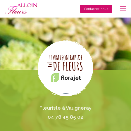
Aller
au
Contactez-nous
contenu
principal
Fleuriste à Vaugneray
04 78 45 85 02