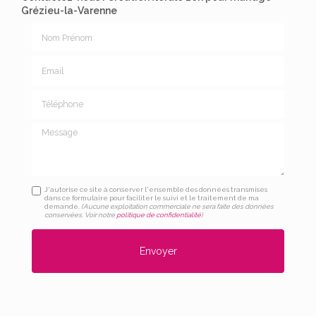
Grézieu-la-Varenne
Nom Prénom
Email
Téléphone
Message
J'autorise ce site à conserver l'ensemble des données transmises
dans ce formulaire pour faciliter le suivi et le traitement de ma
demande.
(Aucune exploitation commerciale ne sera faite des données
conservées. Voir notre
politique de confidentialité
)