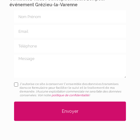
événement Grézieu-la-Varenne
Nom Prénom
Email
Téléphone
Message
J'autorise ce site à conserver l'ensemble des données transmises
dans ce formulaire pour faciliter le suivi et le traitement de ma
demande.
(Aucune exploitation commerciale ne sera faite des données
conservées. Voir notre
politique de confidentialité
)