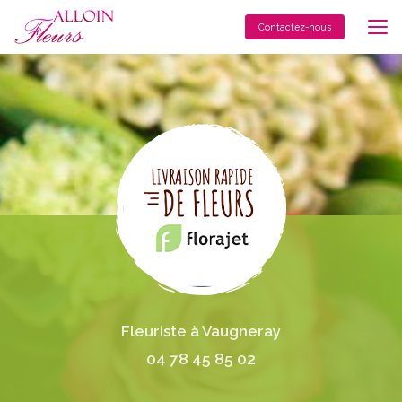
Aller
au
Contactez-nous
contenu
principal
Fleuriste à Vaugneray
04 78 45 85 02