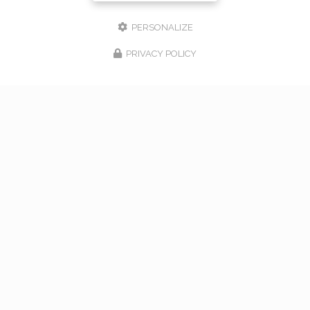
PERSONALIZE
PRIVACY POLICY
17/02/2026
bouquet de mariage à Vaugneray
Venez nous rencontrer pour l'organisation de votre
mariage à Vaugneray et dans l'ouest lyonnais... Vous
souhaitant une agréable visite, si vous avez besoin