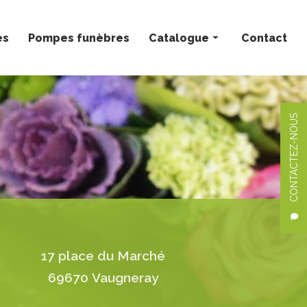
ès
Pompes funèbres
Catalogue
Contact
Bouquets personnalisés
Compositions florales
CONTACTEZ-NOUS
Deuil
Mariage
Plantes
17 place du Marché
69670 Vaugneray