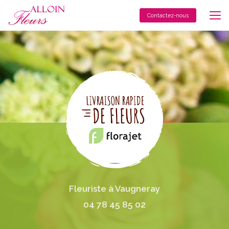
Aller
au
Contactez-nous
contenu
principal
Fleuriste à Vaugneray
04 78 45 85 02