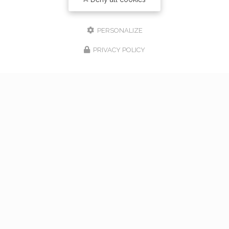
PERSONALIZE
PRIVACY POLICY
17/02/2026
bouquet de mariage à Vaugneray
Venez nous rencontrer pour l'organisation de votre
mariage à Vaugneray et dans l'ouest lyonnais... Vous