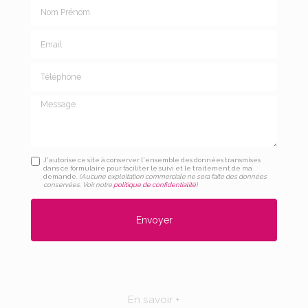
Nom Prénom
Email
Téléphone
Message
J'autorise ce site à conserver l'ensemble des données transmises
dans ce formulaire pour faciliter le suivi et le traitement de ma
demande.
(Aucune exploitation commerciale ne sera faite des données
conservées. Voir notre
politique de confidentialité
)
En savoir +