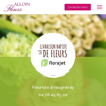
Aller
au
Contactez-nous
contenu
principal
Fleuriste à Vaugneray
04 78 45 85 02