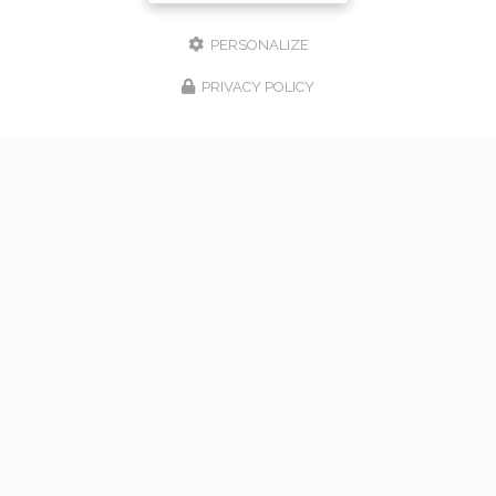
PERSONALIZE
PRIVACY POLICY
17/02/2026
bouquet de mariage à Vaugneray
Venez nous rencontrer pour l'organisation de votre
mariage à Vaugneray et dans l'ouest lyonnais... Vous
souhaitant une agréable visite, si vous avez besoin