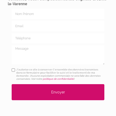
la-Varenne
Nom Prénom
Email
Téléphone
Message
J'autorise ce site à conserver l'ensemble des données transmises
dans ce formulaire pour faciliter le suivi et le traitement de ma
demande.
(Aucune exploitation commerciale ne sera faite des données
conservées. Voir notre
politique de confidentialité
)