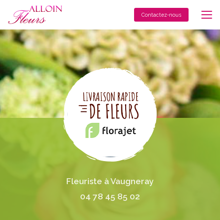
Aller
au
Contactez-nous
contenu
principal
Fleuriste à Vaugneray
04 78 45 85 02