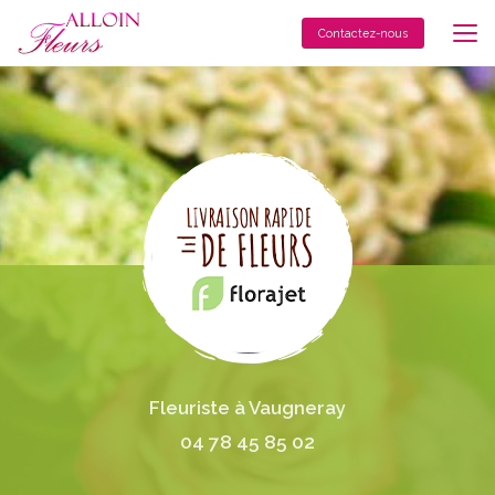
Aller
au
Contactez-nous
contenu
principal
Fleuriste à Vaugneray
04 78 45 85 02