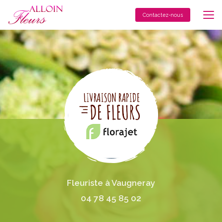
Aller
au
Contactez-nous
contenu
principal
Fleuriste à Vaugneray
04 78 45 85 02