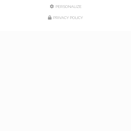
PERSONALIZE
PRIVACY POLICY
17/02/2026
bouquet de mariage à Vaugneray
Venez nous rencontrer pour l'organisation de votre
mariage à Vaugneray et dans l'ouest lyonnais... Vous
souhaitant une agréable visite, si vous avez besoin
d'un complément d'information concernant…