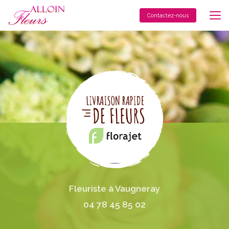
Aller
au
Contactez-nous
contenu
principal
Fleuriste à Vaugneray
04 78 45 85 02