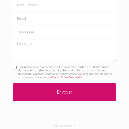
Nom Prénom
Email
Téléphone
Message
J'autorise ce site à conserver l'ensemble des données transmises
dans ce formulaire pour faciliter le suivi et le traitement de ma
demande.
(Aucune exploitation commerciale ne sera faite des données
conservées. Voir notre
politique de confidentialité
)
En savoir +