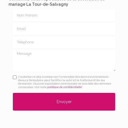
mariage La Tour-de-Salvagny
Nom Prénom
Email
Téléphone
Message
J'autorise ce site à conserver l'ensemble des données transmises
dans ce formulaire pour faciliter le suivi et le traitement de ma
demande.
(Aucune exploitation commerciale ne sera faite des données
conservées. Voir notre
politique de confidentialité
)