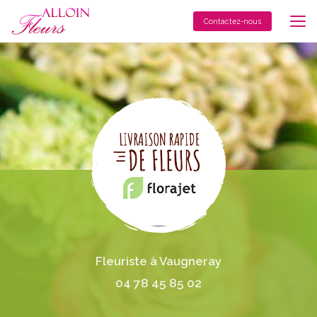
Aller
au
Contactez-nous
contenu
principal
Fleuriste à Vaugneray
04 78 45 85 02