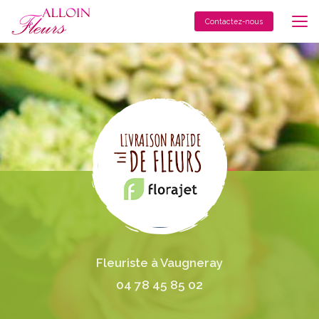
Aller
au
Contactez-nous
contenu
principal
Fleuriste à Vaugneray
04 78 45 85 02