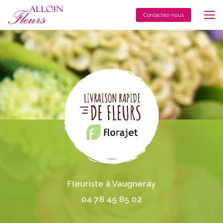
Aller
au
Contactez-nous
contenu
principal
Fleuriste à Vaugneray
04 78 45 85 02