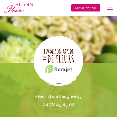
Aller
au
Contactez-nous
contenu
principal
Fleuriste à Vaugneray
04 78 45 85 02