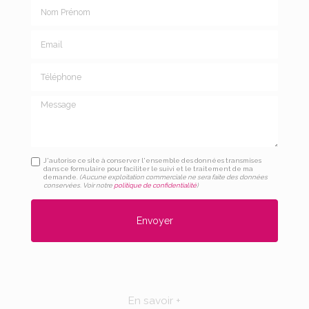
Nom Prénom
Email
Téléphone
Message
J'autorise ce site à conserver l'ensemble des données transmises
dans ce formulaire pour faciliter le suivi et le traitement de ma
demande.
(Aucune exploitation commerciale ne sera faite des données
conservées. Voir notre
politique de confidentialité
)
En savoir +