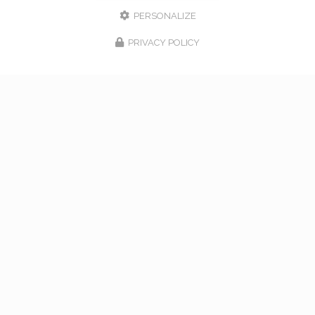
PERSONALIZE
PRIVACY POLICY
17/02/2026
bouquet de mariage à Vaugneray
Venez nous rencontrer pour l'organisation de votre
mariage à Vaugneray et dans l'ouest lyonnais... Vous
souhaitant une agréable visite, si vous avez besoin
d'un complément d'information concernant…