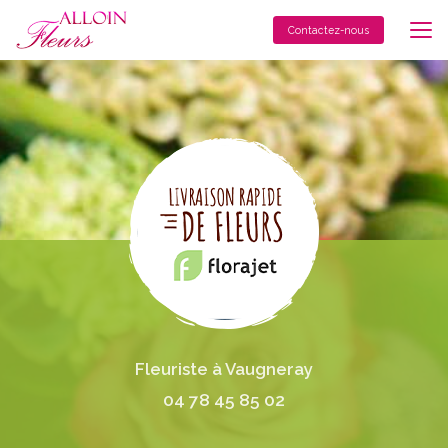
Aller
au
Contactez-nous
contenu
principal
Fleuriste à Vaugneray
04 78 45 85 02