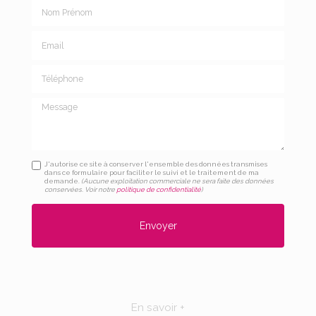
Nom Prénom
Email
Téléphone
Message
J'autorise ce site à conserver l'ensemble des données transmises
dans ce formulaire pour faciliter le suivi et le traitement de ma
demande.
(Aucune exploitation commerciale ne sera faite des données
conservées. Voir notre
politique de confidentialité
)
En savoir +