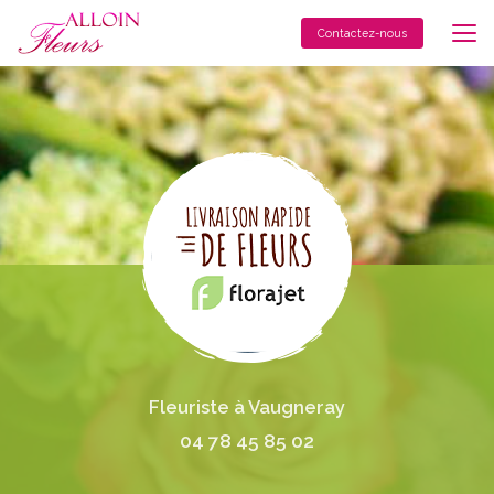
Aller
au
Contactez-nous
contenu
principal
Fleuriste à Vaugneray
04 78 45 85 02