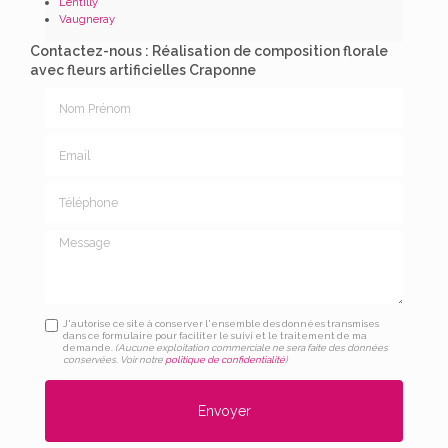
Lentilly
Vaugneray
Contactez-nous : Réalisation de composition florale
avec fleurs artificielles Craponne
Nom Prénom
Email
Téléphone
Message
J'autorise ce site à conserver l'ensemble des données transmises
dans ce formulaire pour faciliter le suivi et le traitement de ma
demande.
(Aucune exploitation commerciale ne sera faite des données
conservées. Voir notre
politique de confidentialité
)