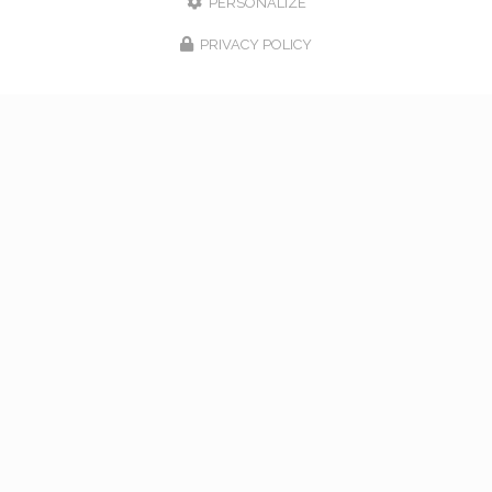
PERSONALIZE
PRIVACY POLICY
17/02/2026
bouquet de mariage à Vaugneray
Venez nous rencontrer pour l'organisation de votre
mariage à Vaugneray et dans l'ouest lyonnais... Vous
souhaitant une agréable visite, si vous avez besoin
d'un complément d'information concernant…