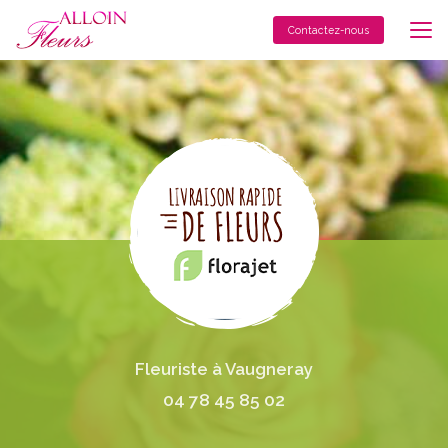
Aller
au
Contactez-nous
contenu
principal
Fleuriste à Vaugneray
04 78 45 85 02