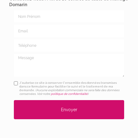
Domarin
Nom Prénom
Email
Téléphone
Message
J'autorise ce site à conserver l'ensemble des données transmises
dans ce formulaire pour faciliter le suivi et le traitement de ma
demande.
(Aucune exploitation commerciale ne sera faite des données
conservées. Voir notre
politique de confidentialité
)