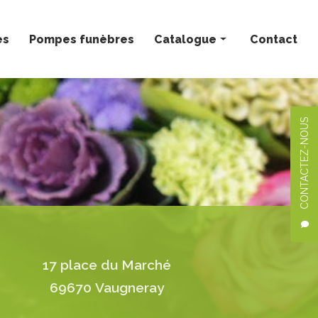
ès
Pompes funèbres
Catalogue
Contact
Bouquets personnalisés
Compositions florales
CONTACTEZ-NOUS
Deuil
Mariage
Plantes
17 place du Marché
69670 Vaugneray