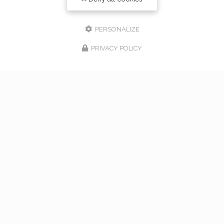
PERSONALIZE
PRIVACY POLICY
17/02/2026
bouquet de mariage à Vaugneray
Venez nous rencontrer pour l'organisation de votre
mariage à Vaugneray et dans l'ouest lyonnais... Vous