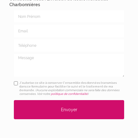
Charbonnières
Nom Prénom
Email
Téléphone
Message
J'autorise ce site à conserver l'ensemble des données transmises
dans ce formulaire pour faciliter le suivi et le traitement de ma
demande.
(Aucune exploitation commerciale ne sera faite des données
conservées. Voir notre
politique de confidentialité
)