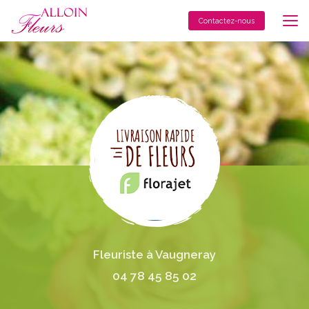
Aller
au
Contactez-nous
contenu
principal
Fleuriste à Vaugneray
04 78 45 85 02