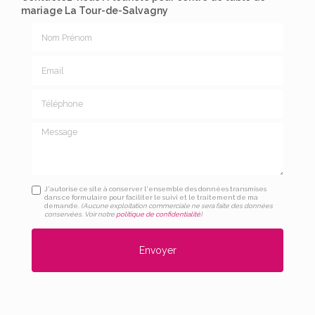
mariage La Tour-de-Salvagny
Nom Prénom
Email
Téléphone
Message
J'autorise ce site à conserver l'ensemble des données transmises
dans ce formulaire pour faciliter le suivi et le traitement de ma
demande.
(Aucune exploitation commerciale ne sera faite des données
conservées. Voir notre
politique de confidentialité
)