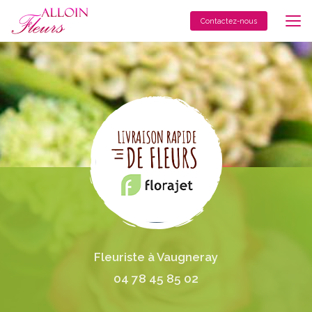
Aller
au
Contactez-nous
contenu
principal
Fleuriste à Vaugneray
04 78 45 85 02