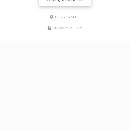
PERSONALIZE
PRIVACY POLICY
17/02/2026
bouquet de mariage à Vaugneray
Venez nous rencontrer pour l'organisation de votre
mariage à Vaugneray et dans l'ouest lyonnais... Vous