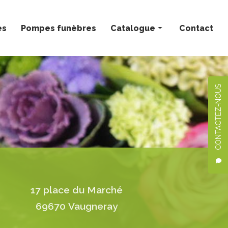
ès
Pompes funèbres
Catalogue
Contact
Bouquets personnalisés
Compositions florales
CONTACTEZ-NOUS
Deuil
Mariage
Plantes
17 place du Marché
69670 Vaugneray