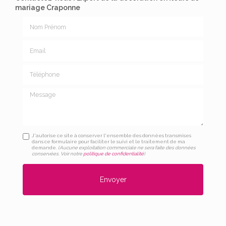
mariage Craponne
Nom Prénom
Email
Téléphone
Message
J'autorise ce site à conserver l'ensemble des données transmises
dans ce formulaire pour faciliter le suivi et le traitement de ma
demande.
(Aucune exploitation commerciale ne sera faite des données
conservées. Voir notre
politique de confidentialité
)