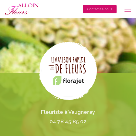
Aller
au
Contactez-nous
contenu
principal
Fleuriste à Vaugneray
04 78 45 85 02