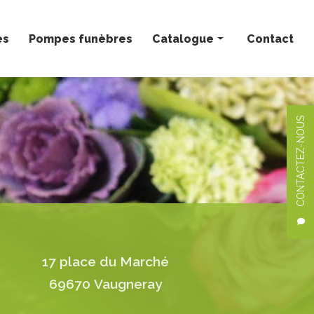
ès
Pompes funèbres
Catalogue
Contact
Bouquets personnalisés
Compositions florales
CONTACTEZ-NOUS
Deuil
Mariage
Plantes
17 place du Marché
69670 Vaugneray